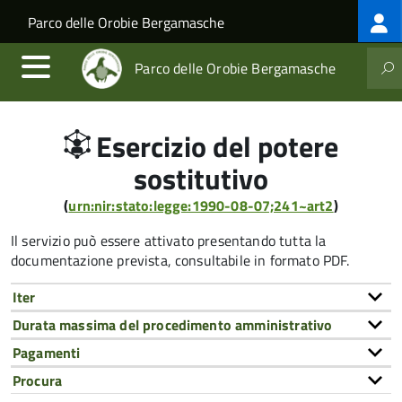
Log
Salta al contenuto principale
Skip to site navigation
Parco delle Orobie Bergamasche
me
Parco delle Orobie Bergamasche
Esercizio del potere
sostitutivo
(
urn:nir:stato:legge:1990-08-07;241~art2
)
Il servizio può essere attivato presentando tutta la
documentazione prevista, consultabile in formato PDF.
Iter
Durata massima del procedimento amministrativo
Pagamenti
Procura