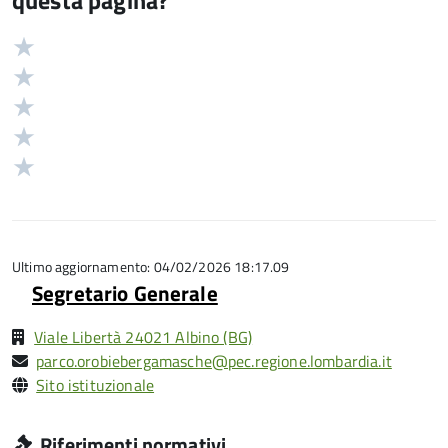
questa pagina?
Valuta
Valutazione
5
Valuta
stelle
4
Valuta
su
stelle
3
Valuta
5
su
stelle
2
Valuta
5
su
stelle
1
5
su
stelle
5
su
5
Ultimo aggiornamento: 04/02/2026 18:17.09
Segretario Generale
Viale Libertà 24021 Albino (BG)
parco.orobiebergamasche@pec.regione.lombardia.it
Sito istituzionale
Riferimenti normativi