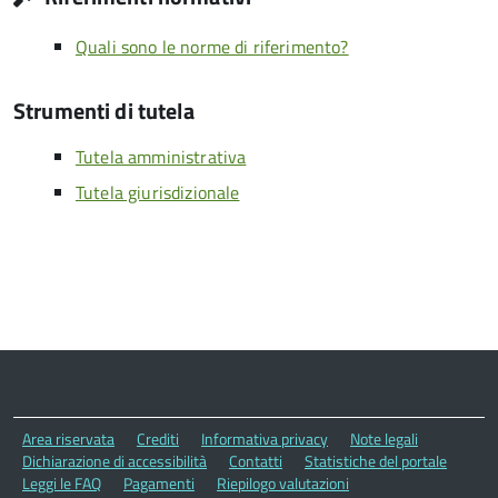
Quali sono le norme di riferimento?
Strumenti di tutela
Tutela amministrativa
Tutela giurisdizionale
Area riservata
Crediti
Informativa privacy
Note legali
Dichiarazione di accessibilità
Contatti
Statistiche del portale
Leggi le FAQ
Pagamenti
Riepilogo valutazioni