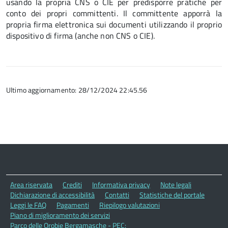
usando la propria CNS o CIE per predisporre pratiche per
conto dei propri committenti. Il committente apporrà la
propria firma elettronica sui documenti utilizzando il proprio
dispositivo di firma (anche non CNS o CIE).
Ultimo aggiornamento: 28/12/2024 22:45.56
Area riservata
Crediti
Informativa privacy
Note legali
Dichiarazione di accessibilità
Contatti
Statistiche del portale
Leggi le FAQ
Pagamenti
Riepilogo valutazioni
Piano di miglioramento dei servizi
Parco delle Orobie Bergamasche - PEC: